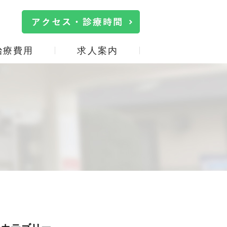
治療費用
求人案内
院内・設備紹介
口臭治療
施設基準の掲示
詰め物・被せ物
事
サイトマップ
親知らず
口腔機能低下症(オーラル
フレイル)