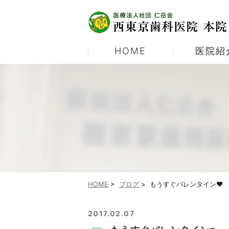
HOME
医院紹
医院紹介
むし歯治療
当院の診療体制
予防歯科
当院ご紹介パンフレット
ホワイトニング
顎関節症
HOME
>
ブログ
>
もうすぐバレンタイン♥
2017.02.07