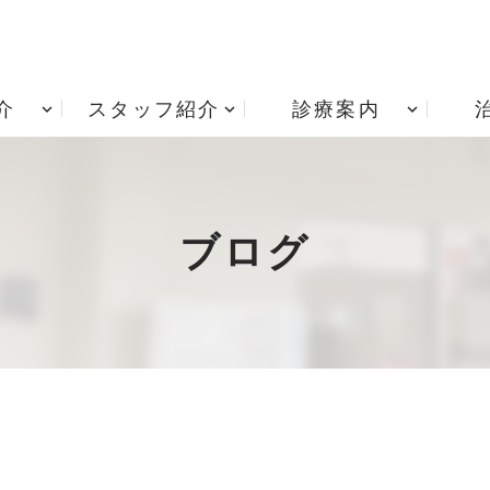
介
スタッフ紹介
診療案内
アクセス
根管治療
診療時間
歯周病治療
院内技工室
小児歯科
治療費用
矯正歯科
ブログ
入れ歯・義歯
居宅療養管理指導 重要
インプラント治療
項説明書
歯ぎしり・食いしばり
訪問歯科診療