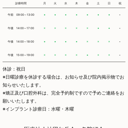
診療時間
月
火
水
木
金
土
日
祝
午前 09:00～13:00
-
●
●
●
●
●
●
●
午後 14:00～17:00
-
×
×
×
×
×
●
●
午後 14:00～18:00
-
●
●
●
●
×
×
×
午後 15:00～19:00
-
×
×
×
×
●
×
×
休診：祝日
※日曜診療を休診する場合は、お知らせ及び院内掲示物でお
知らせいたします。
※矯正及び口腔外科は、完全予約制ですので予めご連絡をお
願いいたします。
※インプラント診療日：水曜・木曜