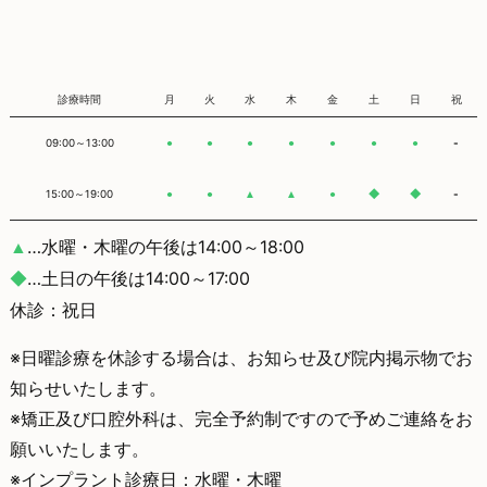
診療時間
月
火
水
木
金
土
日
祝
09:00～13:00
-
●
●
●
●
●
●
●
15:00～19:00
-
●
●
▲
▲
●
◆
◆
…水曜・木曜の午後は14:00～18:00
▲
…土日の午後は14:00～17:00
◆
休診：祝日
※日曜診療を休診する場合は、お知らせ及び院内掲示物でお
知らせいたします。
※矯正及び口腔外科は、完全予約制ですので予めご連絡をお
願いいたします。
※インプラント診療日：水曜・木曜