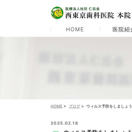
HOME
医院紹
医院紹介
むし歯治療
当院の診療体制
予防歯科
当院ご紹介パンフレット
ホワイトニング
顎関節症
HOME
>
ブログ
>
ウィルス予防をしましょ
2025.02.18