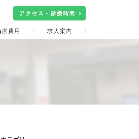
治療費用
求人案内
院内・設備紹介
口臭治療
施設基準の掲示
詰め物・被せ物
事
サイトマップ
親知らず
口腔機能低下症(オーラル
フレイル)