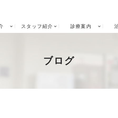
介
スタッフ紹介
診療案内
アクセス
根管治療
診療時間
歯周病治療
院内技工室
小児歯科
治療費用
矯正歯科
ブログ
入れ歯・義歯
居宅療養管理指導 重要
インプラント治療
項説明書
歯ぎしり・食いしばり
訪問歯科診療
う