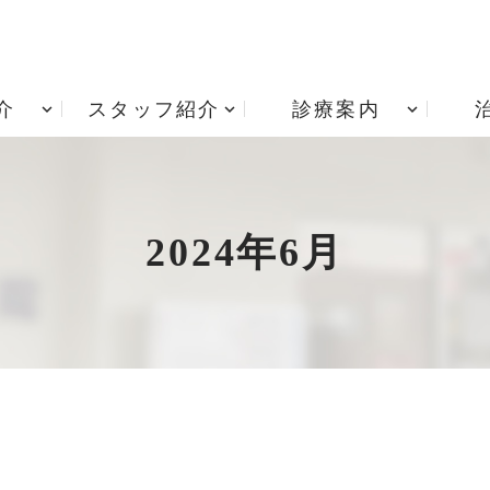
介
スタッフ紹介
診療案内
アクセス
根管治療
診療時間
歯周病治療
院内技工室
小児歯科
治療費用
矯正歯科
2024年6月
入れ歯・義歯
居宅療養管理指導 重要
インプラント治療
項説明書
歯ぎしり・食いしばり
訪問歯科診療