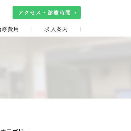
治療費用
求人案内
院内・設備紹介
口臭治療
施設基準の掲示
詰め物・被せ物
事
サイトマップ
親知らず
口腔機能低下症(オーラル
フレイル)