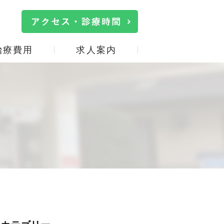
治療費用
求人案内
院内・設備紹介
口臭治療
施設基準の掲示
詰め物・被せ物
事
サイトマップ
親知らず
口腔機能低下症(オーラル
フレイル)