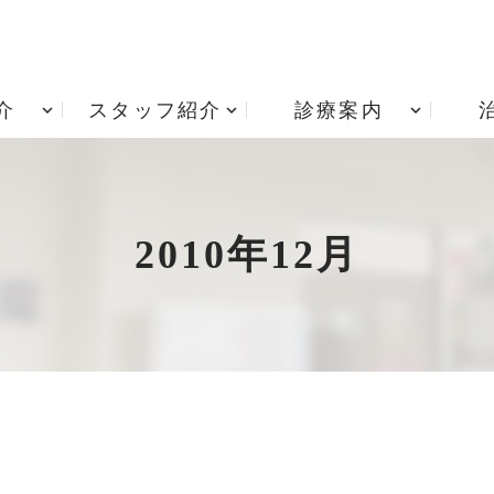
介
スタッフ紹介
診療案内
アクセス
根管治療
診療時間
歯周病治療
院内技工室
小児歯科
治療費用
矯正歯科
2010年12月
入れ歯・義歯
居宅療養管理指導 重要
インプラント治療
項説明書
歯ぎしり・食いしばり
訪問歯科診療