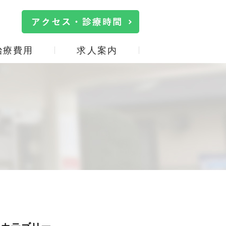
治療費用
求人案内
院内・設備紹介
口臭治療
施設基準の掲示
詰め物・被せ物
事
サイトマップ
親知らず
口腔機能低下症(オーラル
フレイル)