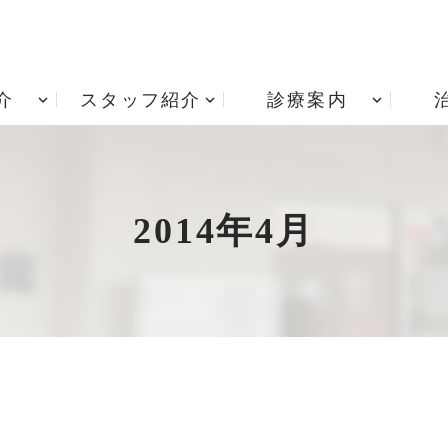
介
スタッフ紹介
診療案内
アクセス
根管治療
診療時間
歯周病治療
院内技工室
小児歯科
治療費用
矯正歯科
2014年4月
入れ歯・義歯
居宅療養管理指導 重要
インプラント治療
項説明書
歯ぎしり・食いしばり
訪問歯科診療