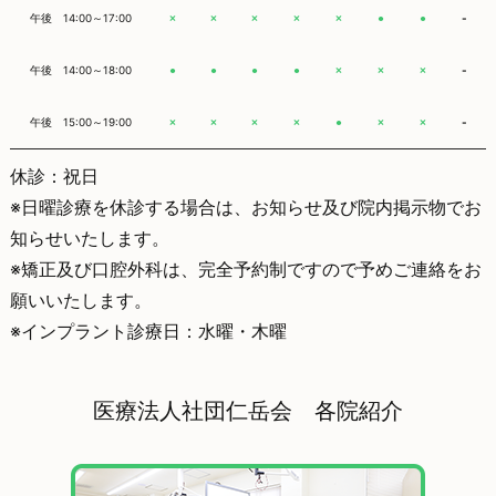
午後 14:00～17:00
-
×
×
×
×
×
●
●
午後 14:00～18:00
-
●
●
●
●
×
×
×
午後 15:00～19:00
-
×
×
×
×
●
×
×
休診：祝日
※日曜診療を休診する場合は、お知らせ及び院内掲示物でお
知らせいたします。
※矯正及び口腔外科は、完全予約制ですので予めご連絡をお
願いいたします。
※インプラント診療日：水曜・木曜
医療法人社団仁岳会 各院紹介