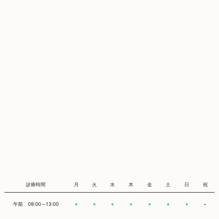
診療時間
月
火
水
木
金
土
日
祝
午前 09:00～13:00
-
●
●
●
●
●
●
●