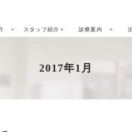
介
スタッフ紹介
診療案内
アクセス
根管治療
診療時間
歯周病治療
院内技工室
小児歯科
治療費用
矯正歯科
2017年1月
入れ歯・義歯
居宅療養管理指導 重要
インプラント治療
項説明書
歯ぎしり・食いしばり
訪問歯科診療