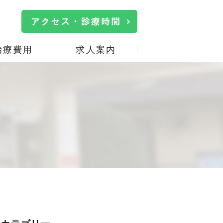
治療費用
求人案内
院内・設備紹介
口臭治療
施設基準の掲示
詰め物・被せ物
事
サイトマップ
親知らず
口腔機能低下症(オーラル
フレイル)