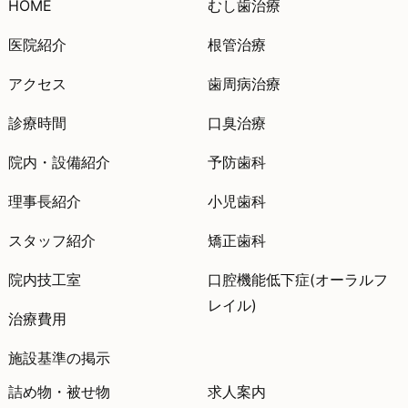
HOME
むし歯治療
医院紹介
根管治療
アクセス
歯周病治療
診療時間
口臭治療
院内・設備紹介
予防歯科
理事長紹介
小児歯科
スタッフ紹介
矯正歯科
院内技工室
口腔機能低下症(オーラルフ
レイル)
治療費用
施設基準の掲示
詰め物・被せ物
求人案内