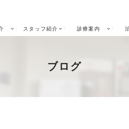
介
スタッフ紹介
診療案内
アクセス
根管治療
診療時間
歯周病治療
院内技工室
小児歯科
治療費用
矯正歯科
ブログ
入れ歯・義歯
居宅療養管理指導 重要
インプラント治療
項説明書
歯ぎしり・食いしばり
訪問歯科診療