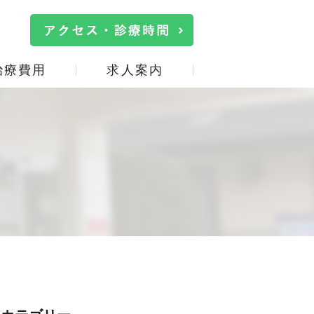
治療費用
求人案内
院内・設備紹介
口臭治療
施設基準の掲示
詰め物・被せ物
事
サイトマップ
親知らず
口腔機能低下症(オーラル
フレイル)