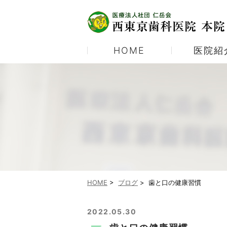
HOME
医院紹
医院紹介
むし歯治療
当院の診療体制
予防歯科
当院ご紹介パンフレット
ホワイトニング
顎関節症
HOME
>
ブログ
>
歯と口の健康習慣
2022.05.30