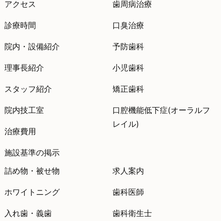
アクセス
歯周病治療
診療時間
口臭治療
院内・設備紹介
予防歯科
理事長紹介
小児歯科
スタッフ紹介
矯正歯科
院内技工室
口腔機能低下症(オーラルフ
レイル)
治療費用
施設基準の掲示
詰め物・被せ物
求人案内
ホワイトニング
歯科医師
入れ歯・義歯
歯科衛生士