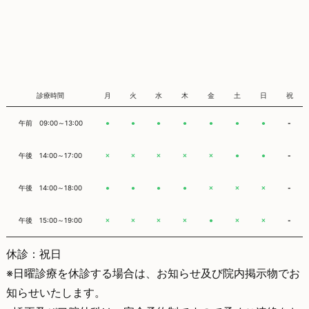
診療時間
月
火
水
木
金
土
日
祝
午前 09:00～13:00
-
●
●
●
●
●
●
●
午後 14:00～17:00
-
×
×
×
×
×
●
●
午後 14:00～18:00
-
●
●
●
●
×
×
×
午後 15:00～19:00
-
×
×
×
×
●
×
×
休診：祝日
※日曜診療を休診する場合は、お知らせ及び院内掲示物でお
知らせいたします。