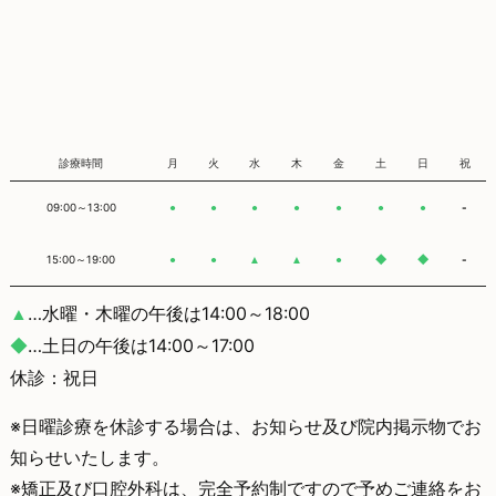
診療時間
月
火
水
木
金
土
日
祝
09:00～13:00
-
●
●
●
●
●
●
●
15:00～19:00
-
●
●
▲
▲
●
◆
◆
…水曜・木曜の午後は14:00～18:00
▲
…土日の午後は14:00～17:00
◆
休診：祝日
※日曜診療を休診する場合は、お知らせ及び院内掲示物でお
知らせいたします。
※矯正及び口腔外科は、完全予約制ですので予めご連絡をお